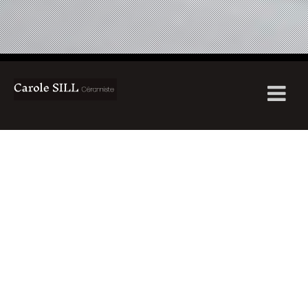
Nous utilisons des cookies pour vous garantir la meilleure expérience sur
notre site. Si vous continuez à utiliser ce site, nous supposerons que
vous en êtes satisfait.
Ok
Non
Politique de confidentialité
En pétrissant la terre de manière
instinctive,
le geste universel,
je recherche
ancestral.
le
Mon travail expressif interroge
lien à l’autre, sans frontière, sans
convention.